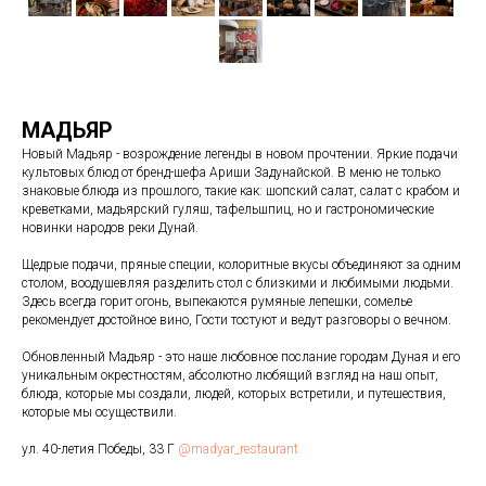
МАДЬЯР
Новый Мадьяр - возрождение легенды в новом прочтении. Яркие подачи
культовых блюд от бренд-шефа Ариши Задунайской. В меню не только
знаковые блюда из прошлого, такие как: шопский салат, салат с крабом и
креветками, мадьярский гуляш, тафельшпиц, но и гастрономические
новинки народов реки Дунай.
Щедрые подачи, пряные специи, колоритные вкусы объединяют за одним
столом, воодушевляя разделить стол с близкими и любимыми людьми.
Здесь всегда горит огонь, выпекаются румяные лепешки, сомелье
рекомендует достойное вино, Гости тостуют и ведут разговоры о вечном.
Обновленный Мадьяр - это наше любовное послание городам Дуная и его
уникальным окрестностям, абсолютно любящий взгляд на наш опыт,
блюда, которые мы создали, людей, которых встретили, и путешествия,
которые мы осуществили.
ул. 40-летия Победы, 33 Г
@madyar_restaurant