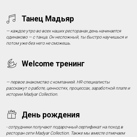
Танец Мадьяр
—
каждое утро во всех наших ресторанах день начинается
одинаково
—
с танца
.
Он несложный
,
ты быстро научишься и
потом уже без него не сможешь.
Welcome тренинг
—
первое знакомство с компанией
. HR-
специалисты
расскажут о работе
,
ценностях
,
процессах
,
заработной плате и
истории
Madyar Collection.
День рождения
- сотрудники получают подарочный сертификат на поход в
ресторан сети
Madyar Collection. Также мы вместе отмечаем